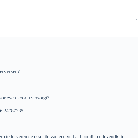
O
versterken?
sbrieven voor u verzorgt?
 06 24787335
rp te luisteren de essentie van een verhaal bondig en levendig te