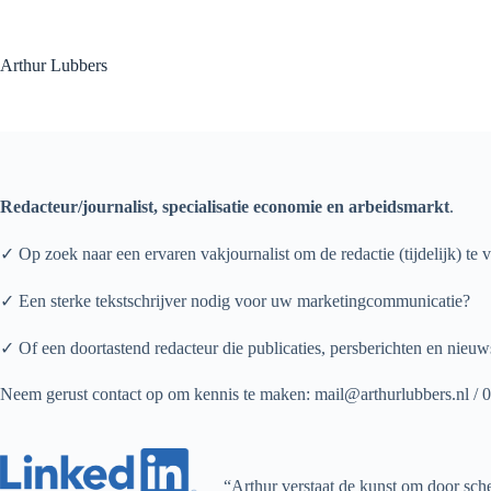
Ga
naar
de
Arthur Lubbers
inhoud
Redacteur/journalist, specialisatie economie en arbeidsmarkt
.
✓ Op zoek naar een ervaren vakjournalist om de redactie (tijdelijk) te 
✓ Een sterke tekstschrijver nodig voor uw marketingcommunicatie?
✓ Of een doortastend redacteur die publicaties, persberichten en nieuw
Neem gerust contact op om kennis te maken: mail@arthurlubbers.nl /
“Arthur verstaat de kunst om door sche