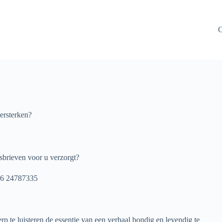
O
versterken?
sbrieven voor u verzorgt?
 06 24787335
rp te luisteren de essentie van een verhaal bondig en levendig te