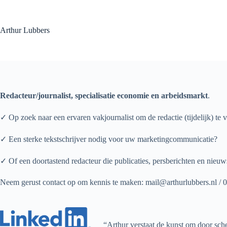
Ga
naar
de
Arthur Lubbers
inhoud
Redacteur/journalist, specialisatie economie en arbeidsmarkt
.
✓ Op zoek naar een ervaren vakjournalist om de redactie (tijdelijk) te 
✓ Een sterke tekstschrijver nodig voor uw marketingcommunicatie?
✓ Of een doortastend redacteur die publicaties, persberichten en nieuw
Neem gerust contact op om kennis te maken: mail@arthurlubbers.nl /
“Arthur verstaat de kunst om door sche