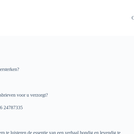
O
versterken?
sbrieven voor u verzorgt?
 06 24787335
rp te luisteren de essentie van een verhaal bondig en levendig te