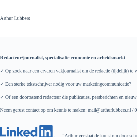
Ga
naar
de
Arthur Lubbers
inhoud
Redacteur/journalist, specialisatie economie en arbeidsmarkt
.
✓ Op zoek naar een ervaren vakjournalist om de redactie (tijdelijk) te 
✓ Een sterke tekstschrijver nodig voor uw marketingcommunicatie?
✓ Of een doortastend redacteur die publicaties, persberichten en nieuw
Neem gerust contact op om kennis te maken: mail@arthurlubbers.nl /
“Arthur verstaat de kunst om door sche