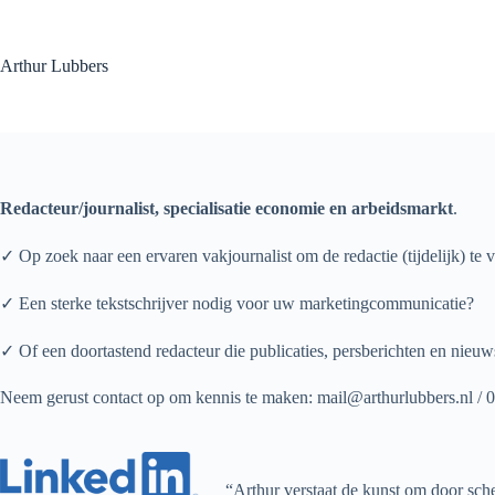
Ga
naar
de
Arthur Lubbers
inhoud
Redacteur/journalist, specialisatie economie en arbeidsmarkt
.
✓ Op zoek naar een ervaren vakjournalist om de redactie (tijdelijk) te 
✓ Een sterke tekstschrijver nodig voor uw marketingcommunicatie?
✓ Of een doortastend redacteur die publicaties, persberichten en nieuw
Neem gerust contact op om kennis te maken: mail@arthurlubbers.nl /
“Arthur verstaat de kunst om door sche