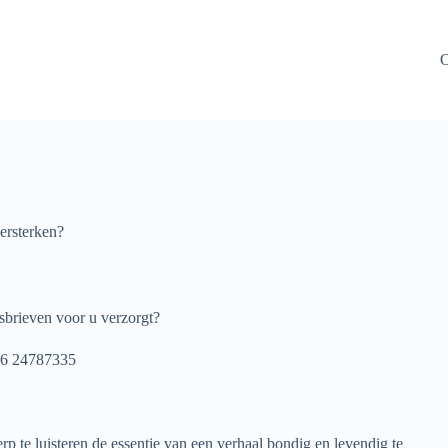
O
versterken?
sbrieven voor u verzorgt?
 06 24787335
rp te luisteren de essentie van een verhaal bondig en levendig te